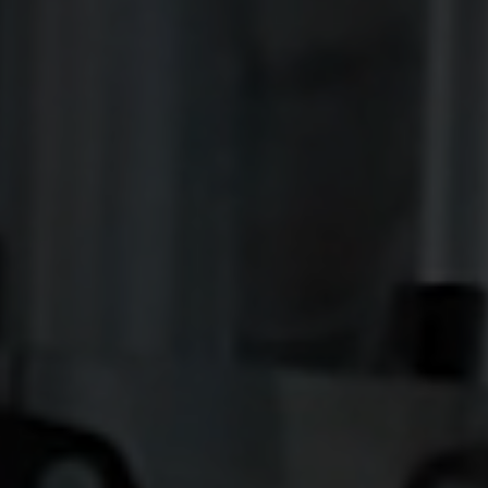
Notwendig
Diese werden für die Grundfunktionen der Website
benötigt und helfen dabei, unsere Website nutzbar zu
machen sowie Zugriffe auf sichere Bereiche unserer
Website ermöglichen.
Cookie Informationen anzeigen
Marketing und Statistik
Marketing und Statistik Cookies werden verwendet, um
anonymes Tracking zu aktivieren. Hierbei werden können