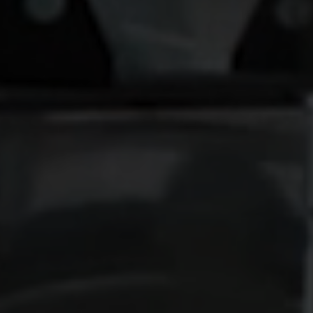
anonymisierte Daten an eventuelle Drittanbieter
weitergeleitet.
Cookie Informationen anzeigen
Alle akzeptieren
Speichern
Ablehnen
Impressum
Datenschutz